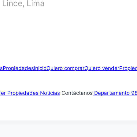
 Lince, Lima
as
Propiedades
Inicio
Quiero comprar
Quiero vender
Propie
der
Propiedades
Noticias
Contáctanos
Departamento
98