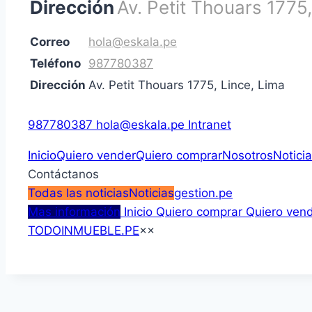
Dirección
Av. Petit Thouars 1775,
Correo
hola@eskala.pe
Teléfono
987780387
Dirección
Av. Petit Thouars 1775, Lince, Lima
987780387
hola@eskala.pe
Intranet
Inicio
Quiero vender
Quiero comprar
Nosotros
Notici
Contáctanos
Todas las noticias
Noticias
gestion.pe
Mas información
Inicio
Quiero comprar
Quiero ven
TODOINMUEBLE.PE
×
×