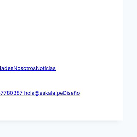
dades
Nosotros
Noticias
7780387
hola@eskala.pe
Diseño